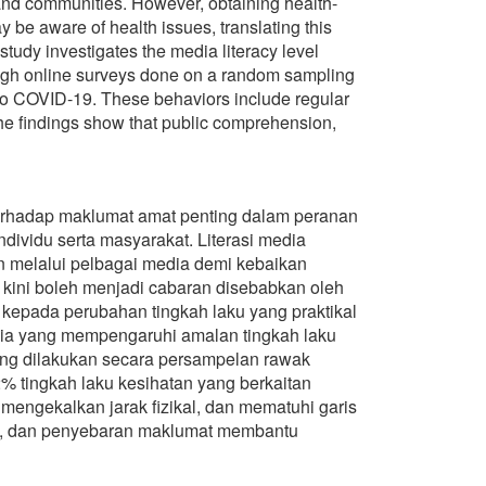
 and communities. However, obtaining health-
 be aware of health issues, translating this
tudy investigates the media literacy level
ugh online surveys done on a random sampling
d to COVID-19. These behaviors include regular
e findings show that public comprehension,
terhadap maklumat amat penting dalam peranan
dividu serta masyarakat. Literasi media
 melalui pelbagai media demi kebaikan
kini boleh menjadi cabaran disebabkan oleh
kepada perubahan tingkah laku yang praktikal
media yang mempengaruhi amalan tingkah laku
ang dilakukan secara persampelan rawak
 tingkah laku kesihatan yang berkaitan
engekalkan jarak fizikal, dan mematuhi garis
al, dan penyebaran maklumat membantu