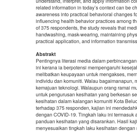
understand, interpret, and apply information c
related information in today’s context can be 
awareness into practical behavioral changes fo
influencing health behavior practices among
of 375 respondents, the study reveals that med
handwashing, mask-wearing, maintaining physi
practical application, and information transmi
Abstrakt
Pentingnya literasi media dalam perbincanga
ini kerana ia berpotensi mempengaruhi keseja
melibatkan keupayaan untuk mengakses, mema
individu dan komuniti. Walau bagaimanapun, 
kemajuan teknologi. Walaupun orang ramai mu
untuk pengurusan kesihatan yang berkesan seri
kesihatan dalam kalangan komuniti Kota Belu
terhadap 375 responden, kajian ini mendedah
dengan COVID-19. Tingkah laku ini termasuk a
panduan kesihatan yang disarankan. Hasil k
menyesuaikan tingkah laku kesihatan dengan 