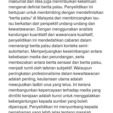
maklumat dan idea juga menimbulkan kekeliruan
mengenai definisi berita palsu. Penyelidikan ini
bertujuan untuk membimbing dengan mendefinisikan
“berita palsu” di Malaysia dan membincangkan isu-
isu berkaitan dari perspektif undang-undang dan
kewartawanan. Dengan menggunakan analisis
kandungan kuantitatif dan wawancara kualitatif,
penyelidikan ini mendedahkan cabaran dalam
memerangi berita palsu dalam konteks semi-
autoritarian. Memperjuangkan keseimbangan antara
kebebasan media dan perundangan, serta
membezakan antara berita sensasi dan berita palsu,
menjadi rumit oleh tafsiran subjektif. Walaupun
peningkatan profesionalisme dalam kewartawanan
adalah penting, keutamaan utama adalah
mewujudkan tadbir urus yang telus. Ini kerana
membangunkan kepercayaan terhadap media yang
dimiliki kerajaan adalah kunci untuk menggalakkan
kebergantungan kepada sumber yang boleh
dipercayai. Penyelidikan ini menyumbang kepada
pemahaman yang lebih jelas tentang masalah