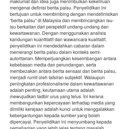
maklumat dan idea juga menimbulkan kekeliruan
mengenai definisi berita palsu. Penyelidikan ini
bertujuan untuk membimbing dengan mendefinisikan
“berita palsu” di Malaysia dan membincangkan isu-
isu berkaitan dari perspektif undang-undang dan
kewartawanan. Dengan menggunakan analisis
kandungan kuantitatif dan wawancara kualitatif,
penyelidikan ini mendedahkan cabaran dalam
memerangi berita palsu dalam konteks semi-
autoritarian. Memperjuangkan keseimbangan antara
kebebasan media dan perundangan, serta
membezakan antara berita sensasi dan berita palsu,
menjadi rumit oleh tafsiran subjektif. Walaupun
peningkatan profesionalisme dalam kewartawanan
adalah penting, keutamaan utama adalah
mewujudkan tadbir urus yang telus. Ini kerana
membangunkan kepercayaan terhadap media yang
dimiliki kerajaan adalah kunci untuk menggalakkan
kebergantungan kepada sumber yang boleh
dipercayai. Penyelidikan ini menyumbang kepada
pemahaman yang lebih jelas tentang masalah